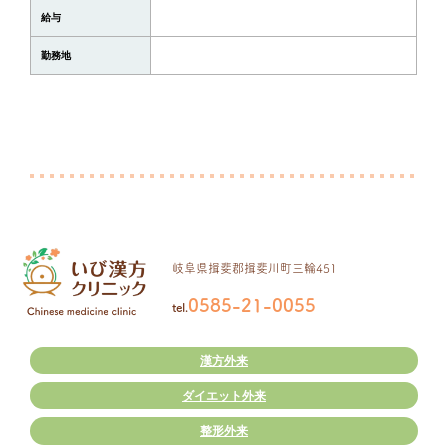
給与
勤務地
岐阜県揖斐郡
揖斐川町三輪451
0585-21-0055
tel.
漢方外来
ダイエット外来
整形外来