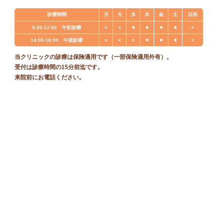
診療時間
月
火
水
木
金
土
日祝
9:00-12:00 午前診療
×
×
⚫︎
⚫︎
⚫︎
⚫︎
×
14:00-18:00 午後診療
×
×
×
⚫︎
⚫︎
⚫︎
×
当クリニックの診療は保険適用です（一部保険適用外有）。
受付は診療時間の15分前迄です。
来院前にお電話ください。